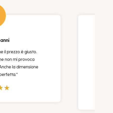
Caterina
 integratore pensato per le donne
n mi fa aumentare di peso e non
 gonfia. Complimenti!"