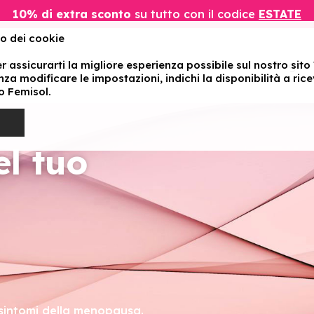
10% di extra sconto
su tutto con il codice
ESTATE
zo dei cookie
er assicurarti la migliore esperienza possibile sul nostro s
ti
FAQ
Recensioni
Studi
Blog
a modificare le impostazioni, indichi la disponibilità a ricev
to Femisol.
el tuo
 sintomi della menopausa.