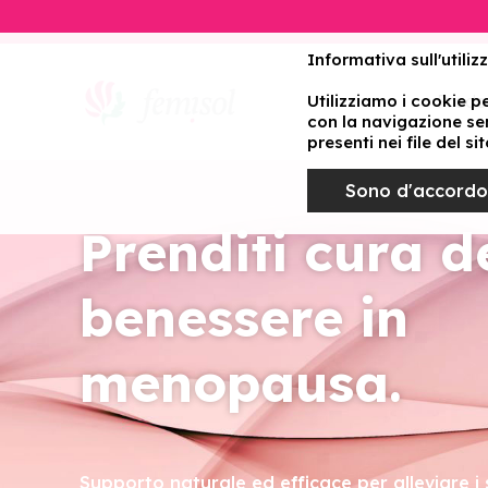
Informativa sull'utiliz
Utilizziamo i cookie p
Prodot
con la navigazione senz
presenti nei file del si
Sono d'accordo
Prenditi cura d
benessere in
menopausa.
Supporto naturale ed efficace per alleviare i