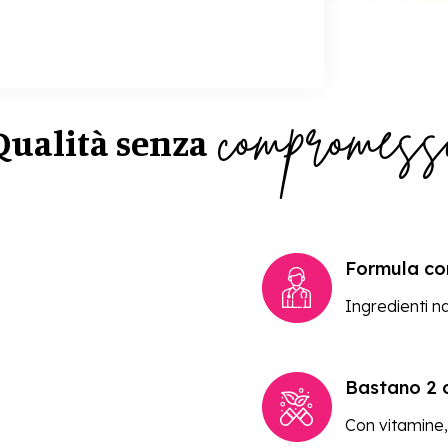
compromess
Qualità senza
Formula c
Ingredienti n
Bastano 2 c
Con vitamine,