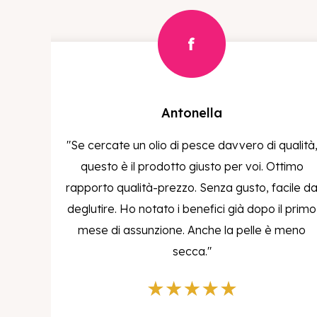
Alessandra
"Ho comprato Femisol per me,
sentito che i giorni diventavano tr
mi sentivo confusa tra tutte le atti
preso Omega preventivame
l'aterosclerosi."