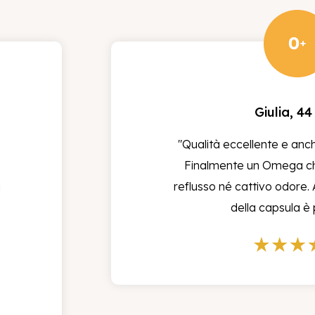
 quando ho
"Finalmente un
oppo pesanti e
mature che no
vità. Avevo già
mi
nte per