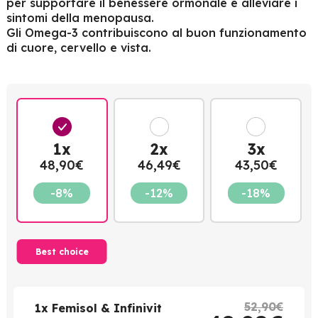
per supportare il benessere ormonale e alleviare i
sintomi della menopausa.
Gli Omega-3 contribuiscono al buon funzionamento
di cuore, cervello e vista.
1x
2x
3x
48,90€
46,49€
43,50€
-8%
-12%
-18%
Best choice
52,90€
1x Femisol & Infinivit